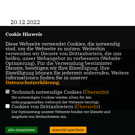
20.12.2022
Cookie Hinweis
Diese Webseite verwendet Cookies, die notwendig
sind, um die Webseite zu nutzen. Weiterhin
verwenden wir Dienste von Drittanbietern, die uns
helfen, unser Webangebot zu verbessern (Website-
Optmierung). Für die Verwendung bestimmter
Dienste, benötigen wir Ihre Einwilligung. Ihre
Einwilligung können Sie jederzeit widerrufen. Weitere
Informationen finden Sie in unserer
IMPRESSUM
Datenschutzerklärung
.
DATENSCHUTZ
Technisch notwendige Cookies (
Übersicht
)
KONTAKT
Die notwendigen Cookies werden allein für den
ordnungsgemäßen Gebrauch der Webseite benötigt.
Cookies von Drittanbietern (
Übersicht
)
Zur Optimierung unserer Webseite binden wir Dienste und
@2026 CDU-Fraktion in der BVV
Angebote von Drittanbietern ein.
Lichtenberg
Alle Rechte vorbehalten.
Alle akzeptieren
Auswahl speichern