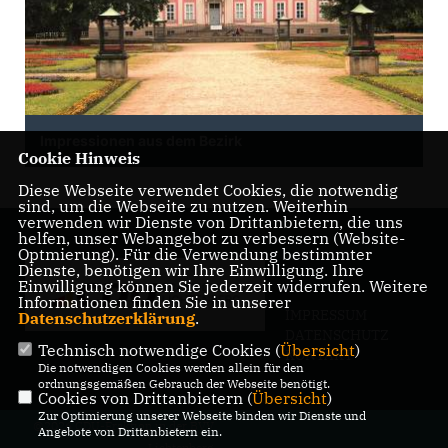
Impressionen aus dem Bezirk
Cookie Hinweis
Diese Webseite verwendet Cookies, die notwendig
sind, um die Webseite zu nutzen. Weiterhin
verwenden wir Dienste von Drittanbietern, die uns
helfen, unser Webangebot zu verbessern (Website-
Optmierung). Für die Verwendung bestimmter
Dienste, benötigen wir Ihre Einwilligung. Ihre
Einwilligung können Sie jederzeit widerrufen. Weitere
Informationen finden Sie in unserer
IMPRESSUM
Datenschutzerklärung
.
DATENSCHUTZ
Technisch notwendige Cookies (
Übersicht
)
KONTAKT
Die notwendigen Cookies werden allein für den
ordnungsgemäßen Gebrauch der Webseite benötigt.
Cookies von Drittanbietern (
Übersicht
)
Zur Optimierung unserer Webseite binden wir Dienste und
@2026 CDU-Fraktion in der BVV
Angebote von Drittanbietern ein.
Lichtenberg