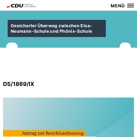
MENÜ
Gesicherter Überweg zwischen Elsa-
Neumann-Schule und Phönix-Schule
DS/1869/IX