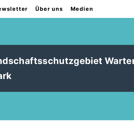
ewsletter
Über uns
Medien
andschaftsschutzgebiet Warte
ark