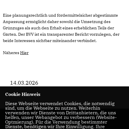
Eine planungsrechtlich und fördermittelsicher abgestimmte
Anpassung ermöglicht daher sowohl die Umsetzung des
Grünzuges als auch den Erhalt eines erheblichen Teils der
Gärten. Der BVV ist ein transparenter Bericht vorzulegen, der
beide Interessen sichtbar miteinander verbindet.
Näheres
Hier
14.03.2026
Cookie Hinweis
Diese Webseite verwendet Cookies, die notwendig
sind, um die Webseite zu nutzen. Weiterhin
verwenden wir Dienste von Drittanbietern, die uns
helfen, unser Webangebot zu verbessern (Website-
Optmierung). Für die Verwendung bestimmter
Dienste, benötigen wir Ihre Einwilligung. Ihre