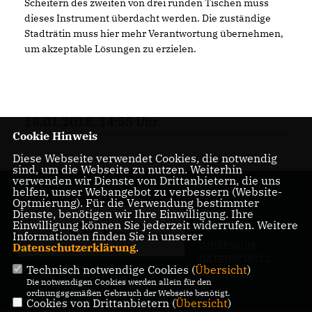
Scheitern des zweiten von drei runden Tischen muss
dieses Instrument überdacht werden. Die zuständige
Stadträtin muss hier mehr Verantwortung übernehmen,
um akzeptable Lösungen zu erzielen.
18.01.2018, 14:55 Uhr
Cookie Hinweis
Diese Webseite verwendet Cookies, die notwendig
sind, um die Webseite zu nutzen. Weiterhin
verwenden wir Dienste von Drittanbietern, die uns
helfen, unser Webangebot zu verbessern (Website-
Optmierung). Für die Verwendung bestimmter
Dienste, benötigen wir Ihre Einwilligung. Ihre
Einwilligung können Sie jederzeit widerrufen. Weitere
Informationen finden Sie in unserer
IMPRESSUM
Datenschutzerklärung
.
DATENSCHUTZ
Technisch notwendige Cookies (
Übersicht
)
KONTAKT
Die notwendigen Cookies werden allein für den
ordnungsgemäßen Gebrauch der Webseite benötigt.
Cookies von Drittanbietern (
Übersicht
)