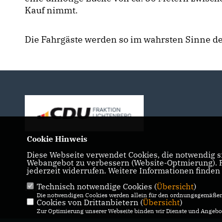
Kauf nimmt.
Die Fahrgäste werden so im wahrsten Sinne de
Cookie Hinweis
Diese Webseite verwendet Cookies, die notwendig si
Webangebot zu verbessern (Website-Optmierung). Fü
jederzeit widerrufen. Weitere Informationen finden
Technisch notwendige Cookies (
Übersicht
)
IMPRESSUM
DATENSCHUTZ
KONTAKT
Die notwendigen Cookies werden allein für den ordnungsgemäßen 
Cookies von Drittanbietern (
Übersicht
)
Zur Optimierung unserer Webseite binden wir Dienste und Angebot