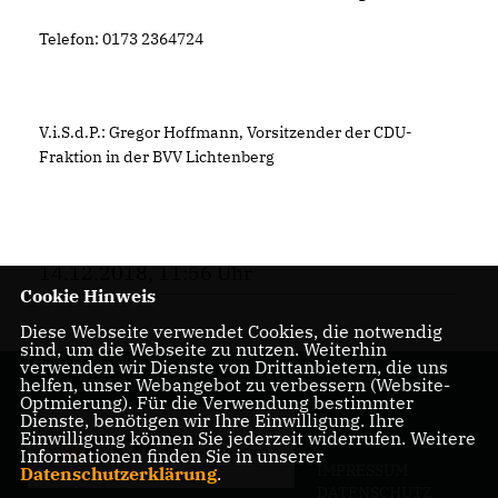
Telefon: 0173 2364724
V.i.S.d.P.: Gregor Hoffmann, Vorsitzender der CDU-
Fraktion in der BVV Lichtenberg
14.12.2018, 11:56 Uhr
Cookie Hinweis
Diese Webseite verwendet Cookies, die notwendig
sind, um die Webseite zu nutzen. Weiterhin
verwenden wir Dienste von Drittanbietern, die uns
helfen, unser Webangebot zu verbessern (Website-
Optmierung). Für die Verwendung bestimmter
Dienste, benötigen wir Ihre Einwilligung. Ihre
Einwilligung können Sie jederzeit widerrufen. Weitere
Informationen finden Sie in unserer
IMPRESSUM
Datenschutzerklärung
.
DATENSCHUTZ