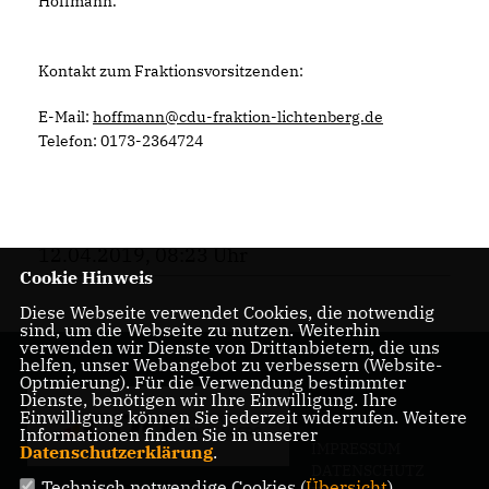
Hoffmann.
Kontakt zum Fraktionsvorsitzenden:
E-Mail:
hoffmann@cdu-fraktion-lichtenberg.de
Telefon: 0173-2364724
12.04.2019, 08:23 Uhr
Cookie Hinweis
Diese Webseite verwendet Cookies, die notwendig
sind, um die Webseite zu nutzen. Weiterhin
verwenden wir Dienste von Drittanbietern, die uns
helfen, unser Webangebot zu verbessern (Website-
Optmierung). Für die Verwendung bestimmter
Dienste, benötigen wir Ihre Einwilligung. Ihre
Einwilligung können Sie jederzeit widerrufen. Weitere
Informationen finden Sie in unserer
IMPRESSUM
Datenschutzerklärung
.
DATENSCHUTZ
Technisch notwendige Cookies (
Übersicht
)