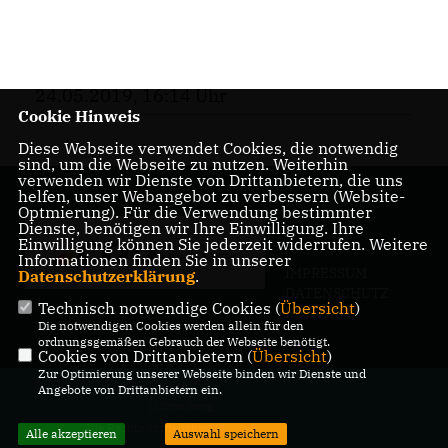
24.05.2019, 16:14 Uhr
Cookie Hinweis
Diese Webseite verwendet Cookies, die notwendig
sind, um die Webseite zu nutzen. Weiterhin
verwenden wir Dienste von Drittanbietern, die uns
helfen, unser Webangebot zu verbessern (Website-
Optmierung). Für die Verwendung bestimmter
Dienste, benötigen wir Ihre Einwilligung. Ihre
Einwilligung können Sie jederzeit widerrufen. Weitere
Informationen finden Sie in unserer
IMPRESSUM
Datenschutzerklärung
.
DATENSCHUTZ
Technisch notwendige Cookies (
Übersicht
)
KONTAKT
Die notwendigen Cookies werden allein für den
ordnungsgemäßen Gebrauch der Webseite benötigt.
Cookies von Drittanbietern (
Übersicht
)
Zur Optimierung unserer Webseite binden wir Dienste und
@2026 CDU-Fraktion in der BVV
Angebote von Drittanbietern ein.
Lichtenberg
Alle Rechte vorbehalten.
Alle akzeptieren
Auswahl speichern