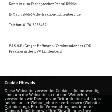
Kontakt zum Fachsprecher Pascal Ribble:
E-Mail:
ribble@cdu-fraktion-lichtenberg.de
Telefon: 0170-5238437
V.i.S.d.P.: Gregor Hoffmann, Vorsitzender der CDU-
Fraktion in der BVV Lichtenberg
23.05.2019, 16:18 Uhr
Cookie Hinweis
Diese Webseite verwendet Cookies, die notwendig
sind, um die Webseite zu nutzen. Weiterhin
verwenden wir Dienste von Drittanbietern, die uns
helfen, unser Webangebot zu verbessern (Website-
Optmierung). Für die Verwendung bestimmter
Dienste, benötigen wir Ihre Einwilligung. Ihre