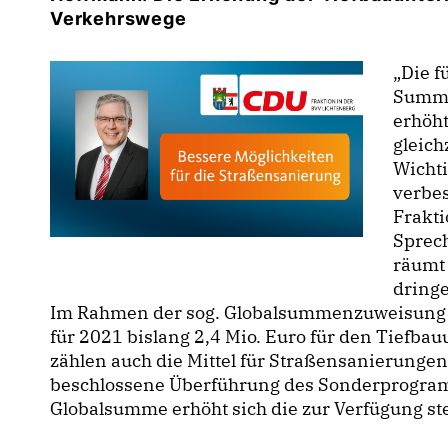
Verkehrswege
Die fü
Summe 
erhöht
gleic
Wichti
verbes
Frakti
Sprech
räumt 
dring
Im Rahmen der sog. Globalsummenzuweisung d
für 2021 bislang 2,4 Mio. Euro für den Tiefbau
zählen auch die Mittel für Straßensanierungen
beschlossene Überführung des Sonderprogram
Globalsumme erhöht sich die zur Verfügung st