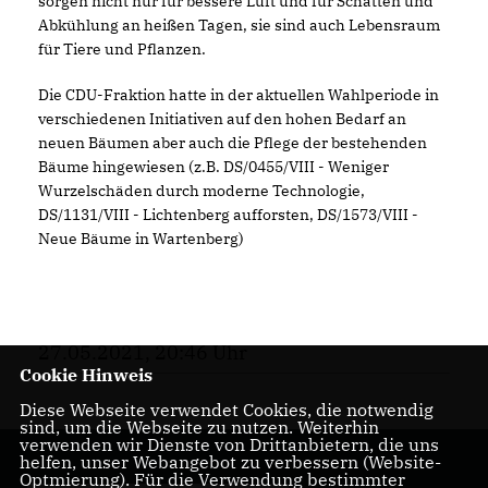
sorgen nicht nur für bessere Luft und für Schatten und
Abkühlung an heißen Tagen, sie sind auch Lebensraum
für Tiere und Pflanzen.
Die CDU-Fraktion hatte in der aktuellen Wahlperiode in
verschiedenen Initiativen auf den hohen Bedarf an
neuen Bäumen aber auch die Pflege der bestehenden
Bäume hingewiesen (z.B. DS/0455/VIII - Weniger
Wurzelschäden durch moderne Technologie,
DS/1131/VIII - Lichtenberg aufforsten, DS/1573/VIII -
Neue Bäume in Wartenberg)
27.05.2021, 20:46 Uhr
Cookie Hinweis
Diese Webseite verwendet Cookies, die notwendig
sind, um die Webseite zu nutzen. Weiterhin
verwenden wir Dienste von Drittanbietern, die uns
helfen, unser Webangebot zu verbessern (Website-
Optmierung). Für die Verwendung bestimmter