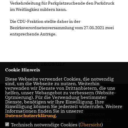
Verkehrsleitung für Parkplatzsuchende den Parkdruck
im Weitlingkiez mildern kann.
Die CDU-Fraktion stellte daher in der
Bezirksverordnetenversammlung vom 27.05.2021 zwei
entsprechende Anträge.
31.05.2021, 16:08 Uhr
Cookie Hinweis
Diese Webseite verwendet Cookies, die notwendig
sind, um die Webseite zu nutzen. Weiterhin
verwenden wir Dienste von Drittanbietern, die uns
helfen, unser Webangebot zu verbessern (Website-
Optmierung). Für die Verwendung bestimmter
Dienste, benötigen wir Ihre Einwilligung. Ihre
Einwilligung können Sie jederzeit widerrufen. Weitere
Informationen finden Sie in unserer
IMPRESSUM
Datenschutzerklärung
.
DATENSCHUTZ
Technisch notwendige Cookies (
Übersicht
)
KONTAKT