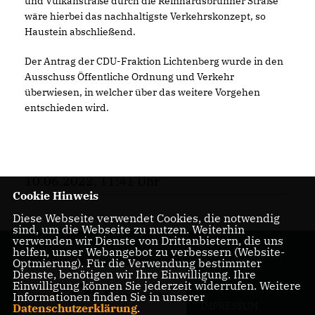
und Vulkanstraße durch die Reinhardsbrunner Straße
wäre hierbei das nachhaltigste Verkehrskonzept, so
Haustein abschließend.
Der Antrag der CDU-Fraktion Lichtenberg wurde in den
Ausschuss Öffentliche Ordnung und Verkehr
überwiesen, in welcher über das weitere Vorgehen
entschieden wird.
10.06.2022, 11:41 Uhr
Cookie Hinweis
Diese Webseite verwendet Cookies, die notwendig
sind, um die Webseite zu nutzen. Weiterhin
verwenden wir Dienste von Drittanbietern, die uns
helfen, unser Webangebot zu verbessern (Website-
Optmierung). Für die Verwendung bestimmter
Dienste, benötigen wir Ihre Einwilligung. Ihre
Einwilligung können Sie jederzeit widerrufen. Weitere
Informationen finden Sie in unserer
IMPRESSUM
Datenschutzerklärung
.