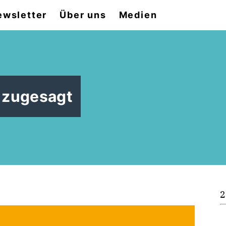
ewsletter
Über uns
Medien
e zugesagt
2