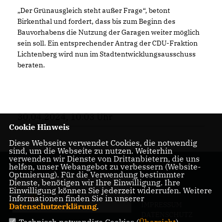
Der Grünausgleich steht außer Frage“, betont
Birkenthal und fordert, dass bis zum Beginn des
Bauvorhabens die Nutzung der Garagen weiter möglich
sein soll. Ein entsprechender Antrag der CDU-Fraktion
Lichtenberg wird nun im Stadtentwicklungsausschuss
beraten.
30.04.2024, 10:03 Uhr
Cookie Hinweis
Diese Webseite verwendet Cookies, die notwendig
sind, um die Webseite zu nutzen. Weiterhin
verwenden wir Dienste von Drittanbietern, die uns
helfen, unser Webangebot zu verbessern (Website-
Optmierung). Für die Verwendung bestimmter
Dienste, benötigen wir Ihre Einwilligung. Ihre
Einwilligung können Sie jederzeit widerrufen. Weitere
Informationen finden Sie in unserer
IMPRESSUM
Datenschutzerklärung
.
DATENSCHUTZ