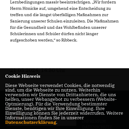
Lernbedingungen massiv beeinträchtigen. „Wir fordern
Herrn Hönicke auf, umgehend eine Entscheidung zu
treffen und die längst überfälligen Maßnahmen zur
Sanierung unserer Schulen einzuleiten. Die Maßnahmen
für die Gesundheit und das Wohlbefinden unserer
Schülerinnen und Schüler dürfen nicht länger
aufgeschoben werden,“ so Ribbeck.
21.05.2024, 14:50 Uhr
Cookie Hinweis
Diese Webseite verwendet Cookies, die notwendig
sind, um die Webseite zu nutzen. Weiterhin
verwenden wir Dienste von Drittanbietern, die uns
helfen, unser Webangebot zu verbessern (Website-
Optmierung). Für die Verwendung bestimmter
Dienste, benötigen wir Ihre Einwilligung. Ihre
Einwilligung können Sie jederzeit widerrufen. Weitere
Informationen finden Sie in unserer
IMPRESSUM
Datenschutzerklärung
.
DATENSCHUTZ