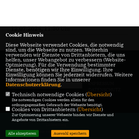
12.07.2024, 11:50 Uhr
Cookie Hinweis
Diese Webseite verwendet Cookies, die notwendig
sind, um die Webseite zu nutzen. Weiterhin
verwenden wir Dienste von Drittanbietern, die uns
helfen, unser Webangebot zu verbessern (Website-
Optmierung). Für die Verwendung bestimmter
Dienste, benötigen wir Ihre Einwilligung. Ihre
Einwilligung können Sie jederzeit widerrufen. Weitere
Informationen finden Sie in unserer
IMPRESSUM
Datenschutzerklärung
.
DATENSCHUTZ
Technisch notwendige Cookies (
Übersicht
)
KONTAKT
Die notwendigen Cookies werden allein für den
ordnungsgemäßen Gebrauch der Webseite benötigt.
Cookies von Drittanbietern (
Übersicht
)
Zur Optimierung unserer Webseite binden wir Dienste und
@2026 CDU-Fraktion in der BVV
Angebote von Drittanbietern ein.
Lichtenberg
Alle Rechte vorbehalten.
Alle akzeptieren
Auswahl speichern