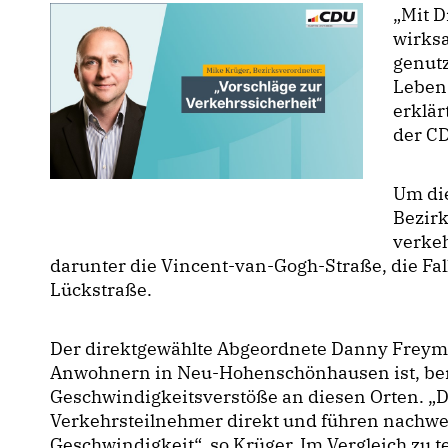
Mit D
wirks
genutz
Lebens
erklär
der C
Um di
Bezirk
verkeh
darunter die Vincent-van-Gogh-Straße, die Fa
Lückstraße.
Der direktgewählte Abgeordnete Danny Freyma
Anwohnern in Neu-Hohenschönhausen ist, beri
Geschwindigkeitsverstöße an diesen Orten. „Di
Verkehrsteilnehmer direkt und führen nachwei
Geschwindigkeit“, so Krüger. Im Vergleich zu