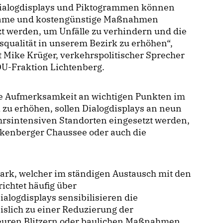
ialogdisplays und Piktogrammen können
ame und kostengünstige Maßnahmen
t werden, um Unfälle zu verhindern und die
qualität in unserem Bezirk zu erhöhen“,
t Mike Krüger, verkehrspolitischer Sprecher
DU-Fraktion Lichtenberg.
e Aufmerksamkeit an wichtigen Punkten im
 zu erhöhen, sollen Dialogdisplays an neun
rsintensiven Standorten eingesetzt werden,
lkenberger Chaussee oder auch die
rk, welcher im ständigen Austausch mit den
chtet häufig über
alogdisplays sensibilisieren die
slich zu einer Reduzierung der
 teuren Blitzern oder baulichen Maßnahmen