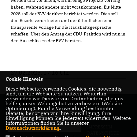
werden und vor allem, warum einige Projekte Vorrang
haben, während andere nicht vorankommen. Bis Mitte
2025 soll der BVV darüber berichtet werden. Dies soll
den Bezirksverordneten und der öffentlichen eine
transparente Vorlage für die Haushaltsgespräche
schaffen. Über den Antrag der CDU-Fraktion wird nun in
den Ausschüssen der BVV beraten.
27.02.2025, 17:16 Uhr
Cookie Hinweis
Diese Webseite verwendet Cookies, die notwendig
sind, um die Webseite zu nutzen. Weiterhin
verwenden wir Dienste von Drittanbietern, die uns
helfen, unser Webangebot zu verbessern (Website-
Optmierung). Für die Verwendung bestimmter
Dienste, benötigen wir Ihre Einwilligung. Ihre
Einwilligung können Sie jederzeit widerrufen. Weitere
Informationen finden Sie in unserer
IMPRESSUM
Datenschutzerklärung
.
DATENSCHUTZ