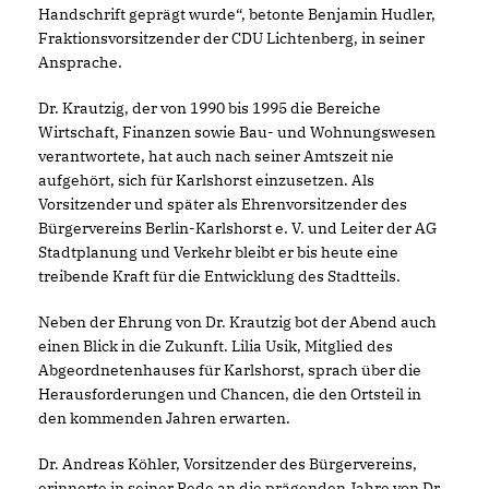
Handschrift geprägt wurde“, betonte Benjamin Hudler,
Fraktionsvorsitzender der CDU Lichtenberg, in seiner
Ansprache.
Dr. Krautzig, der von 1990 bis 1995 die Bereiche
Wirtschaft, Finanzen sowie Bau- und Wohnungswesen
verantwortete, hat auch nach seiner Amtszeit nie
aufgehört, sich für Karlshorst einzusetzen. Als
Vorsitzender und später als Ehrenvorsitzender des
Bürgervereins Berlin-Karlshorst e. V. und Leiter der AG
Stadtplanung und Verkehr bleibt er bis heute eine
treibende Kraft für die Entwicklung des Stadtteils.
Neben der Ehrung von Dr. Krautzig bot der Abend auch
einen Blick in die Zukunft. Lilia Usik, Mitglied des
Abgeordnetenhauses für Karlshorst, sprach über die
Herausforderungen und Chancen, die den Ortsteil in
den kommenden Jahren erwarten.
Dr. Andreas Köhler, Vorsitzender des Bürgervereins,
erinnerte in seiner Rede an die prägenden Jahre von Dr.