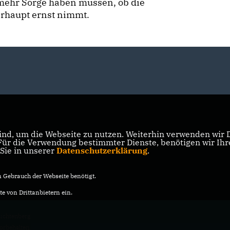
mehr Sorge haben müssen, ob die
erhaupt ernst nimmt.
nd, um die Webseite zu nutzen. Weiterhin verwenden wir Di
r die Verwendung bestimmter Dienste, benötigen wir Ihre 
 Sie in unserer
Datenschutzerklärung
.
Gebrauch der Webseite benötigt.
e von Drittanbietern ein.
ichtenberg
vorbehalten.