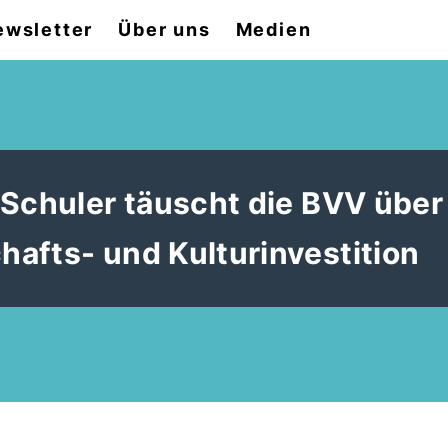
ewsletter
Über uns
Medien
 Schuler täuscht die BVV über
afts- und Kulturinvestition