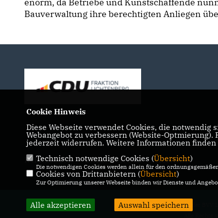
enorm, da Betriebe und Kunstschaffende nun
Bauverwaltung ihre berechtigten Anliegen üb
Cookie Hinweis
Diese Webseite verwendet Cookies, die notwendig si
Webangebot zu verbessern (Website-Optmierung). Fü
jederzeit widerrufen. Weitere Informationen finden
Technisch notwendige Cookies (
Übersicht
)
IMPRESSUM
DATENSCHUTZ
KONTAKT
Die notwendigen Cookies werden allein für den ordnungsgemäßen 
Cookies von Drittanbietern (
Übersicht
)
Zur Optimierung unserer Webseite binden wir Dienste und Angebot
Alle akzeptieren
Auswahl speichern
@2026 CDU-Fraktion in der BVV L
Alle Rechte 