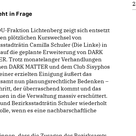
2
eht in Frage
U-Fraktion Lichtenberg zeigt sich entsetzt
en plötzlichen Kurswechsel von
sstadträtin Camilla Schuler (Die Linke) in
 auf die geplante Erweiterung von DARK
R. Trotz monatelanger Verhandlungen
hen DARK MATTER und dem Club Sisyphos
einer erzielten Einigung äußert das
ksamt nun planungsrechtliche Bedenken –
hritt, der überraschend kommt und das
uen in die Verwaltung massiv erschüttert.
 und Bezirksstadträtin Schuler wiederholt
lle, wenn es eine nachbarschaftliche
önnen, dass die Zusagen des Bezirksamts