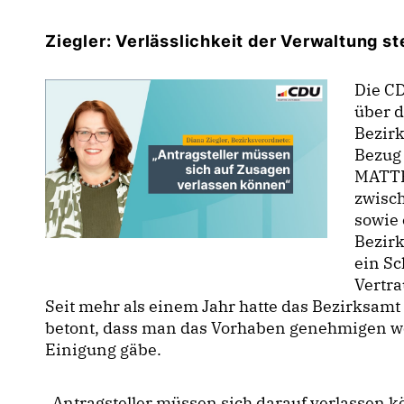
Ziegler: Verlässlichkeit der Verwaltung st
Die CD
über d
Bezirk
Bezug
MATTE
zwisc
sowie 
Bezir
ein Sc
Vertra
Seit mehr als einem Jahr hatte das Bezirksamt
betont, dass man das Vorhaben genehmigen wo
Einigung gäbe.
Antragsteller müssen sich darauf verlassen k