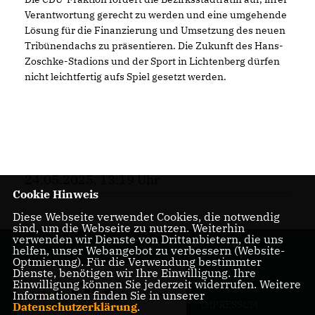
Verantwortung gerecht zu werden und eine umgehende
Lösung für die Finanzierung und Umsetzung des neuen
Tribünendachs zu präsentieren. Die Zukunft des Hans-
Zoschke-Stadions und der Sport in Lichtenberg dürfen
nicht leichtfertig aufs Spiel gesetzt werden.
24.05.2025, 13:19 Uhr
Cookie Hinweis
Diese Webseite verwendet Cookies, die notwendig
sind, um die Webseite zu nutzen. Weiterhin
verwenden wir Dienste von Drittanbietern, die uns
helfen, unser Webangebot zu verbessern (Website-
Optmierung). Für die Verwendung bestimmter
Dienste, benötigen wir Ihre Einwilligung. Ihre
Einwilligung können Sie jederzeit widerrufen. Weitere
Informationen finden Sie in unserer
IMPRESSUM
Datenschutzerklärung
.