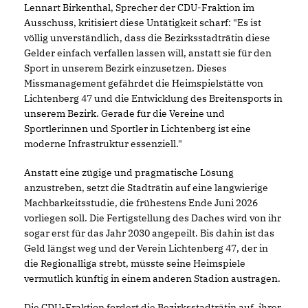
Lennart Birkenthal, Sprecher der CDU-Fraktion im
Ausschuss, kritisiert diese Untätigkeit scharf: "Es ist
völlig unverständlich, dass die Bezirksstadträtin diese
Gelder einfach verfallen lassen will, anstatt sie für den
Sport in unserem Bezirk einzusetzen. Dieses
Missmanagement gefährdet die Heimspielstätte von
Lichtenberg 47 und die Entwicklung des Breitensports in
unserem Bezirk. Gerade für die Vereine und
Sportlerinnen und Sportler in Lichtenberg ist eine
moderne Infrastruktur essenziell."
Anstatt eine zügige und pragmatische Lösung
anzustreben, setzt die Stadträtin auf eine langwierige
Machbarkeitsstudie, die frühestens Ende Juni 2026
vorliegen soll. Die Fertigstellung des Daches wird von ihr
sogar erst für das Jahr 2030 angepeilt. Bis dahin ist das
Geld längst weg und der Verein Lichtenberg 47, der in
die Regionalliga strebt, müsste seine Heimspiele
vermutlich künftig in einem anderen Stadion austragen.
Die CDU-Fraktion fordert die Bezirksstadträtin auf, ihrer