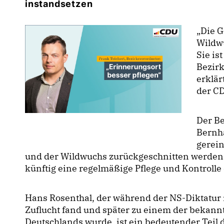
instandsetzen
Die Ge
Wildw
Sie is
Bezir
erklär
der C
Der Be
Bernh
gerein
und der Wildwuchs zurückgeschnitten werden. Z
künftig eine regelmäßige Pflege und Kontrolle 
Hans Rosenthal, der während der NS-Diktatur 
Zuflucht fand und später zu einem der bekann
Deutschlands wurde, ist ein bedeutender Teil 