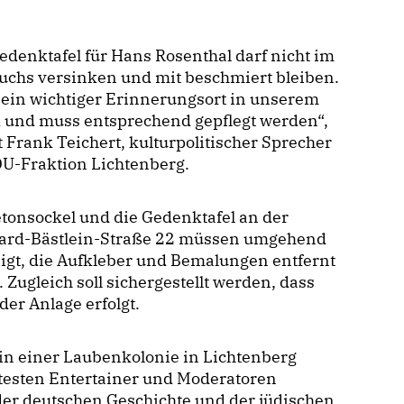
denktafel für Hans Rosenthal darf nicht im
uchs versinken und mit beschmiert bleiben.
t ein wichtiger Erinnerungsort in unserem
k und muss entsprechend gepflegt werden“,
t Frank Teichert, kulturpolitischer Sprecher
DU-Fraktion Lichtenberg.
tonsockel und die Gedenktafel an der
ard-Bästlein-Straße 22 müssen umgehend
igt, die Aufkleber und Bemalungen entfernt
ugleich soll sichergestellt werden, dass
der Anlage erfolgt.
in einer Laubenkolonie in Lichtenberg
testen Entertainer und Moderatoren
der deutschen Geschichte und der jüdischen