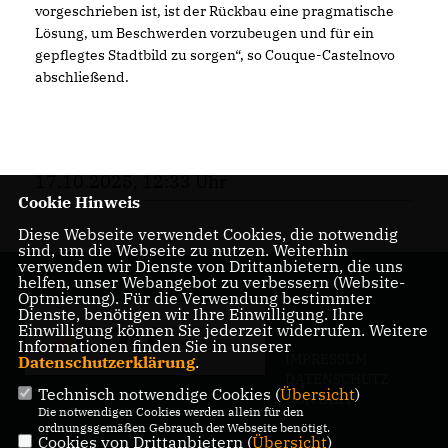
vorgeschrieben ist, ist der Rückbau eine pragmatische
Lösung, um Beschwerden vorzubeugen und für ein
gepflegtes Stadtbild zu sorgen“, so Couque-Castelnovo
abschließend.
17.10.2025, 12:33 Uhr
Cookie Hinweis
Diese Webseite verwendet Cookies, die notwendig
sind, um die Webseite zu nutzen. Weiterhin
verwenden wir Dienste von Drittanbietern, die uns
helfen, unser Webangebot zu verbessern (Website-
Optmierung). Für die Verwendung bestimmter
Dienste, benötigen wir Ihre Einwilligung. Ihre
Einwilligung können Sie jederzeit widerrufen. Weitere
Informationen finden Sie in unserer
IMPRESSUM
Datenschutzerklärung
.
DATENSCHUTZ
Technisch notwendige Cookies (
Übersicht
)
KONTAKT
Die notwendigen Cookies werden allein für den
ordnungsgemäßen Gebrauch der Webseite benötigt.
Cookies von Drittanbietern (
Übersicht
)