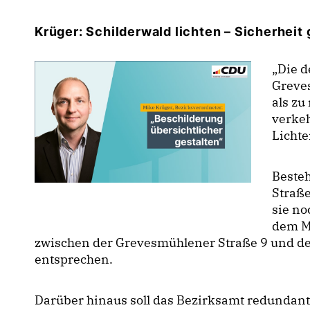
Krüger: Schilderwald lichten – Sicherheit
Die de
Greve
als zu
verkeh
Licht
Beste
Straße
sie n
dem Mi
zwischen der Grevesmühlener Straße 9 und de
entsprechen.
Darüber hinaus soll das Bezirksamt redundan