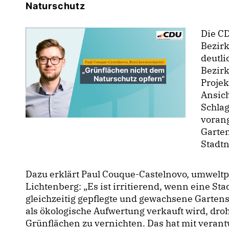
Naturschutz
Die CD
Bezir
deutli
Bezirk
Projek
Ansich
Schlag
voran
Garten
Stadtn
Dazu erklärt Paul Couque-Castelnovo, umweltp
Lichtenberg: „Es ist irritierend, wenn eine St
gleichzeitig gepflegte und gewachsene Gartens
als ökologische Aufwertung verkauft wird, dro
Grünflächen zu vernichten. Das hat mit veran