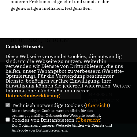
anderen Fraktionen abgelehnt und somit an der
gegenwärtigen Ineffizienz festgehalten.
01.06.2026, 15:10 Uhr
Cookie Hinweis
Diese Webseite verwendet Cookies, die notwendig
sind, um die Webseite zu nutzen. Weiterhin
verwenden wir Dienste von Drittanbietern, die uns
helfen, unser Webangebot zu verbessern (Website-
Optmierung). Für die Verwendung bestimmter
Dienste, benötigen wir Ihre Einwilligung. Ihre
Einwilligung können Sie jederzeit widerrufen. Weitere
Informationen finden Sie in unserer
IMPRESSUM
Datenschutzerklärung
.
DATENSCHUTZ
Technisch notwendige Cookies (
Übersicht
)
KONTAKT
Die notwendigen Cookies werden allein für den
ordnungsgemäßen Gebrauch der Webseite benötigt.
Cookies von Drittanbietern (
Übersicht
)
Zur Optimierung unserer Webseite binden wir Dienste und
@2026 CDU-Fraktion in der BVV
Angebote von Drittanbietern ein.
Lichtenberg