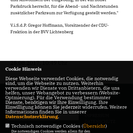
Parkdruck herrscht, für die Abend- und Nachtstunden
zusätzlicher Parkraum zur Verfügung gestellt werden."
V.i.S.d.P. Gregor Hoffmann, Vorsitzender der CDU-
Fraktion in der BVV Lichtenberg
25.08.2017, 10:49 Uhr
Cookie Hinweis
Diese Webseite verwendet Cookies, die notwendig
sind, um die Webseite zu nutzen. Weiterhin
verwenden wir Dienste von Drittanbietern, die uns
helfen, unser Webangebot zu verbessern (Website-
Optmierung). Für die Verwendung bestimmter
Dienste, benötigen wir Ihre Einwilligung. Ihre
Einwilligung können Sie jederzeit widerrufen. Weitere
Informationen finden Sie in unserer
IMPRESSUM
Datenschutzerklärung
.
DATENSCHUTZ
Technisch notwendige Cookies (
Übersicht
)
KONTAKT
Die notwendigen Cookies werden allein für den