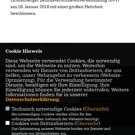
Lichtenberger Bezirksverordnetenversammlung (BVV)
am 18. Januar 2018 mit einer großen Mehrheit
beschlossen.
31.01.2018, 15:39 Uhr
Cookie Hinweis
Diese Webseite verwendet Cookies, die notwendig
sind, um die Webseite zu nutzen. Weiterhin
verwenden wir Dienste von Drittanbietern, die uns
helfen, unser Webangebot zu verbessern (Website-
Optmierung). Für die Verwendung bestimmter
Dienste, benötigen wir Ihre Einwilligung. Ihre
Einwilligung können Sie jederzeit widerrufen. Weitere
Informationen finden Sie in unserer
IMPRESSUM
Datenschutzerklärung
.
DATENSCHUTZ
Technisch notwendige Cookies (
Übersicht
)
KONTAKT
Die notwendigen Cookies werden allein für den
ordnungsgemäßen Gebrauch der Webseite benötigt.
Cookies von Drittanbietern (
Übersicht
)
Zur Optimierung unserer Webseite binden wir Dienste und
@2026 CDU-Fraktion in der BVV
Angebote von Drittanbietern ein.