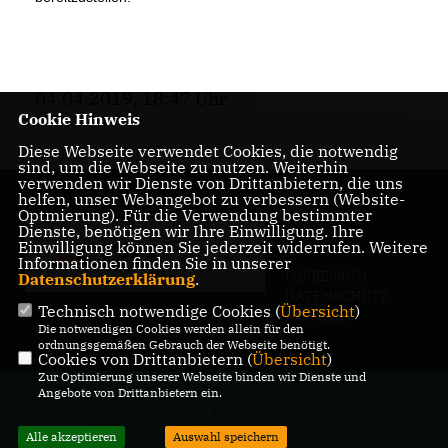
04.04.2019, 18:47 Uhr
Cookie Hinweis
Diese Webseite verwendet Cookies, die notwendig
sind, um die Webseite zu nutzen. Weiterhin
verwenden wir Dienste von Drittanbietern, die uns
helfen, unser Webangebot zu verbessern (Website-
Optmierung). Für die Verwendung bestimmter
Dienste, benötigen wir Ihre Einwilligung. Ihre
Einwilligung können Sie jederzeit widerrufen. Weitere
Informationen finden Sie in unserer
IMPRESSUM
Datenschutzerklärung
.
DATENSCHUTZ
Technisch notwendige Cookies (
Übersicht
)
KONTAKT
Die notwendigen Cookies werden allein für den
ordnungsgemäßen Gebrauch der Webseite benötigt.
Cookies von Drittanbietern (
Übersicht
)
Zur Optimierung unserer Webseite binden wir Dienste und
@2026 CDU-Fraktion in der BVV
Angebote von Drittanbietern ein.
Lichtenberg
Alle Rechte vorbehalten.
Alle akzeptieren
Auswahl speichern