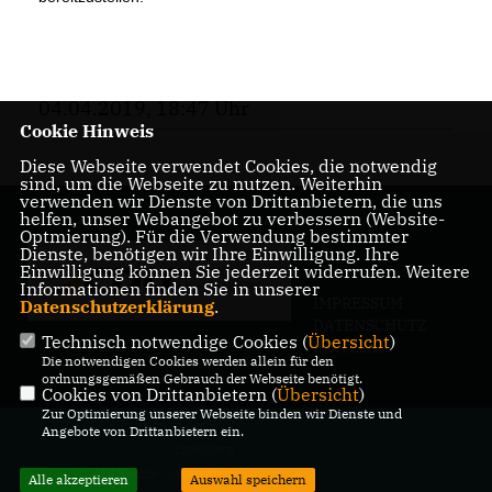
04.04.2019, 18:47 Uhr
Cookie Hinweis
Diese Webseite verwendet Cookies, die notwendig
sind, um die Webseite zu nutzen. Weiterhin
verwenden wir Dienste von Drittanbietern, die uns
helfen, unser Webangebot zu verbessern (Website-
Optmierung). Für die Verwendung bestimmter
Dienste, benötigen wir Ihre Einwilligung. Ihre
Einwilligung können Sie jederzeit widerrufen. Weitere
Informationen finden Sie in unserer
IMPRESSUM
Datenschutzerklärung
.
DATENSCHUTZ
Technisch notwendige Cookies (
Übersicht
)
KONTAKT
Die notwendigen Cookies werden allein für den
ordnungsgemäßen Gebrauch der Webseite benötigt.
Cookies von Drittanbietern (
Übersicht
)
Zur Optimierung unserer Webseite binden wir Dienste und
@2026 CDU-Fraktion in der BVV
Angebote von Drittanbietern ein.
Lichtenberg
Alle Rechte vorbehalten.
Alle akzeptieren
Auswahl speichern