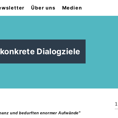
ewsletter
Über uns
Medien
konkrete Dialogziele
1
onanz und bedurften enormer Aufwände"