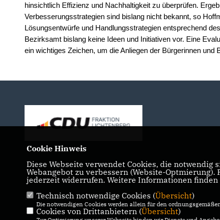
hinsichtlich Effizienz und Nachhaltigkeit zu überprüfen. Er
Verbesserungsstrategien sind bislang nicht bekannt, so Hoffm
Lösungsentwürfe und Handlungsstrategien entsprechend des G
Bezirksamt bislang keine Ideen und Initiativen vor. Eine Eval
ein wichtiges Zeichen, um die Anliegen der Bürgerinnen und 
Cookie Hinweis
Diese Webseite verwendet Cookies, die notwendig si
Webangebot zu verbessern (Website-Optmierung). Fü
jederzeit widerrufen. Weitere Informationen finden
Technisch notwendige Cookies (
Übersicht
)
IMPRESSUM
DATENSCHUTZ
KONTAKT
Die notwendigen Cookies werden allein für den ordnungsgemäßen 
Cookies von Drittanbietern (
Übersicht
)
Zur Optimierung unserer Webseite binden wir Dienste und Angebot