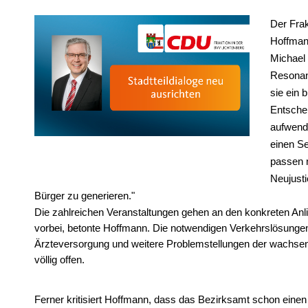
Der Fra
Hoffmann
Michael 
Resonanz
sie ein 
Entsche
aufwendi
einen Se
passen 
Neujusti
Bürger zu generieren."
Die zahlreichen Veranstaltungen gehen an den konkreten Anl
vorbei, betonte Hoffmann. Die notwendigen Verkehrslösungen
Ärzteversorgung und weitere Problemstellungen der wachsende
völlig offen.
F
erner kritisiert Hoffmann, dass das Bezirksamt schon einen