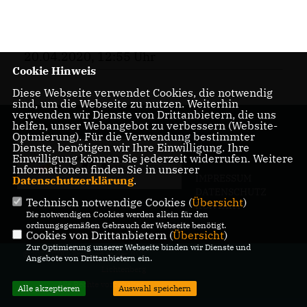
20.04.2020, 12:55 Uhr
Cookie Hinweis
Diese Webseite verwendet Cookies, die notwendig
sind, um die Webseite zu nutzen. Weiterhin
verwenden wir Dienste von Drittanbietern, die uns
helfen, unser Webangebot zu verbessern (Website-
Optmierung). Für die Verwendung bestimmter
Dienste, benötigen wir Ihre Einwilligung. Ihre
Einwilligung können Sie jederzeit widerrufen. Weitere
Informationen finden Sie in unserer
IMPRESSUM
Datenschutzerklärung
.
DATENSCHUTZ
Technisch notwendige Cookies (
Übersicht
)
KONTAKT
Die notwendigen Cookies werden allein für den
ordnungsgemäßen Gebrauch der Webseite benötigt.
Cookies von Drittanbietern (
Übersicht
)
Zur Optimierung unserer Webseite binden wir Dienste und
@2026 CDU-Fraktion in der BVV
Angebote von Drittanbietern ein.
Lichtenberg
Alle Rechte vorbehalten.
Alle akzeptieren
Auswahl speichern