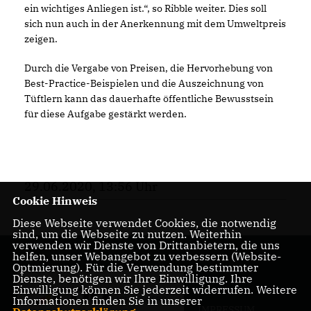
ein wichtiges Anliegen ist.“, so Ribble weiter. Dies soll
sich nun auch in der Anerkennung mit dem Umweltpreis
zeigen.
Durch die Vergabe von Preisen, die Hervorhebung von
Best-Practice-Beispielen und die Auszeichnung von
Tüftlern kann das dauerhafte öffentliche Bewusstsein
für diese Aufgabe gestärkt werden.
29.06.2020, 13:56 Uhr
Cookie Hinweis
Diese Webseite verwendet Cookies, die notwendig
sind, um die Webseite zu nutzen. Weiterhin
verwenden wir Dienste von Drittanbietern, die uns
helfen, unser Webangebot zu verbessern (Website-
Optmierung). Für die Verwendung bestimmter
Dienste, benötigen wir Ihre Einwilligung. Ihre
Einwilligung können Sie jederzeit widerrufen. Weitere
Informationen finden Sie in unserer
IMPRESSUM