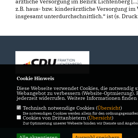
ärztliche Versorgung im Bezirk Lichtenberg […
z.B. haus- bzw. kinderärztliche Versorgung im
insgesamt unterdurchschnittlich.“ ist (s. Druck
Cookie Hinweis
Diese Webseite verwendet Cookies, die notwendig si
Webangebot zu verbessern (Website-Optmierung). Fü
jederzeit widerrufen. Weitere Informationen finden
Technisch notwendige Cookies (
Übersicht
)
IMPRESSUM
DATENSCHUTZ
KONTAKT
Die notwendigen Cookies werden allein für den ordnungsgemäßen 
Cookies von Drittanbietern (
Übersicht
)
Zur Optimierung unserer Webseite binden wir Dienste und Angebot
Alle akzeptieren
Auswahl speichern
@2026 CDU-Fraktion in der BVV L