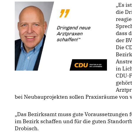
Es ist
die Dr
reagie
Sprech
dass d
der B
Die CD
Bezirk
Anstr
in Lic
CDU-F
gehört
Arztp
bei Neubauprojekten sollen Praxisräume von 
Das Bezirksamt muss gute Voraussetzungen fü
im Bezirk schaffen und für die guten Standort
Drobisch.