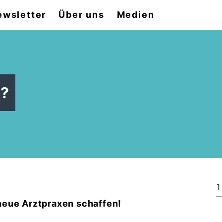
ewsletter
Über uns
Medien
t?
1
neue Arztpraxen schaffen!