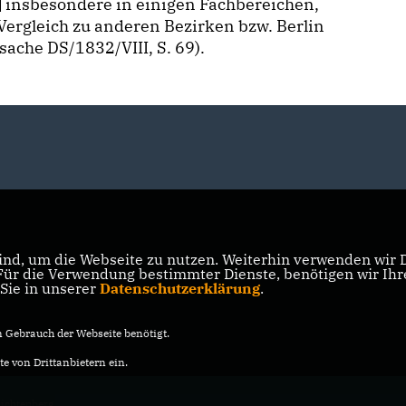
] insbesondere in einigen Fachbereichen,
 Vergleich zu anderen Bezirken bzw. Berlin
sache DS/1832/VIII, S. 69).
nd, um die Webseite zu nutzen. Weiterhin verwenden wir Di
r die Verwendung bestimmter Dienste, benötigen wir Ihre 
 Sie in unserer
Datenschutzerklärung
.
Gebrauch der Webseite benötigt.
e von Drittanbietern ein.
ichtenberg