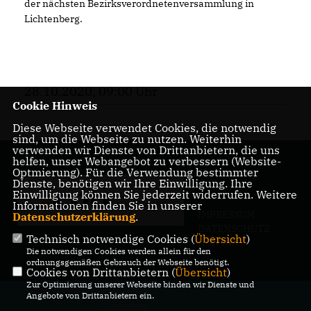
der nächsten Bezirksverordnetenversammlung in
Lichtenberg.
28.10.2020, 09:00 Uhr
Cookie Hinweis
Diese Webseite verwendet Cookies, die notwendig
sind, um die Webseite zu nutzen. Weiterhin
verwenden wir Dienste von Drittanbietern, die uns
helfen, unser Webangebot zu verbessern (Website-
Optmierung). Für die Verwendung bestimmter
Dienste, benötigen wir Ihre Einwilligung. Ihre
Einwilligung können Sie jederzeit widerrufen. Weitere
Informationen finden Sie in unserer
IMPRESSUM
Datenschutzerklärung
.
DATENSCHUTZ
Technisch notwendige Cookies (
Übersicht
)
KONTAKT
Die notwendigen Cookies werden allein für den
ordnungsgemäßen Gebrauch der Webseite benötigt.
Cookies von Drittanbietern (
Übersicht
)
Zur Optimierung unserer Webseite binden wir Dienste und
@2026 CDU-Fraktion in der BVV
Angebote von Drittanbietern ein.
Lichtenberg