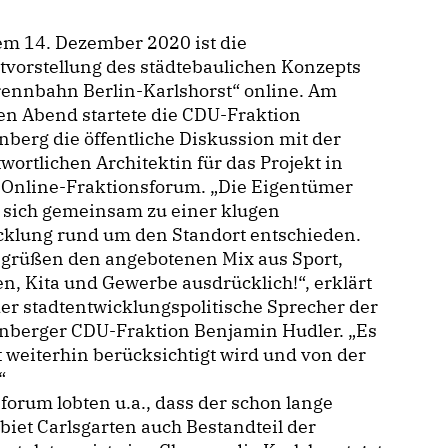
em 14. Dezember 2020 ist die
tvorstellung des städtebaulichen Konzepts
ennbahn Berlin-Karlshorst“ online. Am
en Abend startete die CDU-Fraktion
nberg die öffentliche Diskussion mit der
wortlichen Architektin für das Projekt in
 Online-Fraktionsforum. „Die Eigentümer
 sich gemeinsam zu einer klugen
cklung rund um den Standort entschieden.
egrüßen den angebotenen Mix aus Sport,
, Kita und Gewerbe ausdrücklich!“, erklärt
er stadtentwicklungspolitische Sprecher der
enberger CDU-Fraktion Benjamin Hudler. „Es
t weiterhin berücksichtigt wird und von der
“
forum lobten u.a., dass der schon lange
iet Carlsgarten auch Bestandteil der