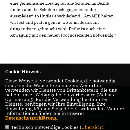
eine gemeinsame Lösung für alle Schulen im Bezirk
finden und die Schulen nicht gegeneinander
ausspielen“, so Hudler abschließend, „Am MEB halten
wir fest und prüfen genau, wo er im Bezirk am
dringendsten gebraucht wird. Dafür ist auch eine
Abwägung mit den neuen Prognosezahlen notwendig."
19.06.2023, 11:13 Uhr
Cookie Hinweis
Diese Webseite verwendet Cookies, die notwendig
sind, um die Webseite zu nutzen. Weiterhin
verwenden wir Dienste von Drittanbietern, die uns
helfen, unser Webangebot zu verbessern (Website-
Optmierung). Für die Verwendung bestimmter
Dienste, benötigen wir Ihre Einwilligung. Ihre
Einwilligung können Sie jederzeit widerrufen. Weitere
Informationen finden Sie in unserer
IMPRESSUM
Datenschutzerklärung
.
DATENSCHUTZ
Technisch notwendige Cookies (
Übersicht
)
KONTAKT