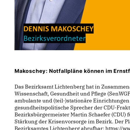
Makoschey: Notfallpläne können im Ernstf
Das Bezirksamt Lichtenberg hat in Zusammena
Wissenschaft, Gesundheit und Pflege (SenWGP)
ambulante und (teil-)stationäre Einrichtungen d
gesundheitspolitische Sprecher der CDU-Frak
Bezirksbürgermeister Martin Schaefer (CDU) f
Stärkung der Krisenvorsorge im Bezirk. Der Plan
Bezirksamtes Lichtenberg abrufbar: https://ww