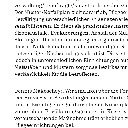
verwaltung/beauftragte/katastrophenschutz/a
Der Muster-Notfallplan zielt darauf ab, Pflege
Bewältigung unterschiedlicher Krisenszenari
sensibilisieren. Er dient als praxisnahes Inst
Stromausfälle, Evakuierungen, Ausfall der Mül
Störungen. Darüber hinaus legt er organisato
dass in Notfallsituationen alle notwendigen R
notwendiger Nachschub gesichert ist. Dies ist b
jedoch in unterschiedlichen Einrichtungen au
Maßstäben und Mustern sorgt das Bezirksamt 
Verlässlichkeit für die Betroffenen.
Dennis Makoschey: „Wir sind froh über die Fert
Der Einsatz von Bezirksbürgermeister Martin 
und notwendig eine gut durchdachte Krisenpla
vulnerablen Bevölkerungsgruppen in Krisensi
vorausschauende Maßnahme trägt erheblich zur
Pflegeeinrichtungen bei.“