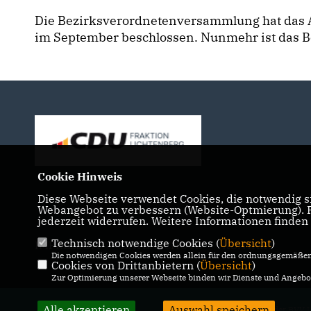
Die Bezirksverordnetenversammlung hat das A
im September beschlossen. Nunmehr ist das B
Cookie Hinweis
Diese Webseite verwendet Cookies, die notwendig si
Webangebot zu verbessern (Website-Optmierung). Fü
jederzeit widerrufen. Weitere Informationen finden
Technisch notwendige Cookies (
Übersicht
)
IMPRESSUM
DATENSCHUTZ
KONTAKT
Die notwendigen Cookies werden allein für den ordnungsgemäßen 
Cookies von Drittanbietern (
Übersicht
)
Zur Optimierung unserer Webseite binden wir Dienste und Angebot
Alle akzeptieren
Auswahl speichern
@2026 CDU-Fraktion in der BVV L