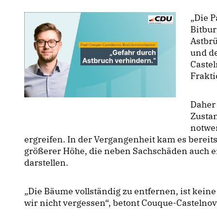
Die P
Bitbur
Astbrü
und de
Castel
Frakti
Daher 
Zusta
notwe
ergreifen. In der Vergangenheit kam es berei
größerer Höhe, die neben Sachschäden auch e
darstellen.
Die Bäume vollständig zu entfernen, ist kein
wir nicht vergessen“, betont Couque-Castelno