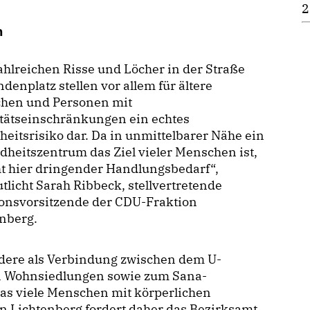
2
n
hlreichen Risse und Löcher in der Straße
denplatz stellen vor allem für ältere
hen und Personen mit
itätseinschränkungen ein echtes
heitsrisiko dar. Da in unmittelbarer Nähe ein
heitszentrum das Ziel vieler Menschen ist,
t hier dringender Handlungsbedarf“,
tlicht Sarah Ribbeck, stellvertretende
ionsvorsitzende der CDU-Fraktion
nberg.
ndere als Verbindung zwischen dem U-
n Wohnsiedlungen sowie zum Sana-
as viele Menschen mit körperlichen
 Lichtenberg fordert daher das Bezirksamt