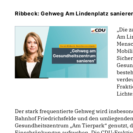
Ribbeck: Gehweg Am Lindenplatz saniere
Die za
Am Lin
Mensc
Mobil
Sicher
Gesund
besteh
verdeu
Frakt
Lichte
Der stark frequentierte Gehweg wird insbeso
Bahnhof Friedrichsfelde und den umliegende
Gesundheitszentrum „Am Tierpark“ genutzt, d
Einschränkungen aufsuchen. Die CDU-Fraktion